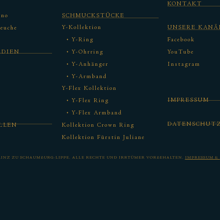
KONTAKT
ono
SCHMUCKSTÜCKE
Y-Kollektion
UNSERE KANÄ
euche
Y-Ring
Facebook
EDIEN
Y-Ohrring
YouTube
Y-Anhänger
Instagram
Y-Armband
Y-Flex Kollektion
IMPRESSUM
Y-Flex Ring
Y-Flex Armband
DATENSCHUT
LLEN
Kollektion Crown Ring
Kollektion Fürstin Juliane
RINZ ZU SCHAUMBURG-LIPPE.
ALLE RECHTE UND IRRTÜMER VORBEHALTEN.
IMPRESSUM &