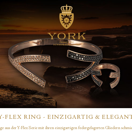
Y-FLEX RING - EINZIGARTIG & ELEGAN
e aus der Y-Flex Serie mit ihren einzigartigen federgelagerten Gliedern schmi