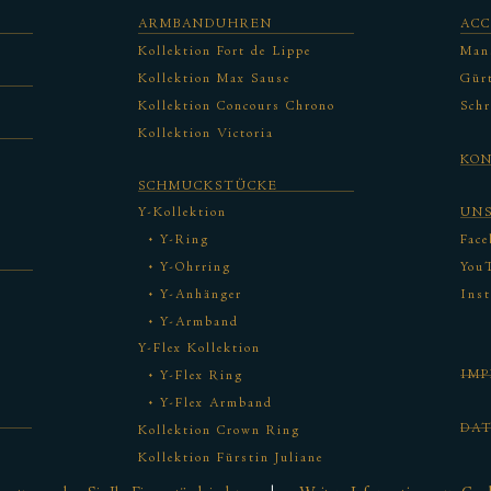
ARMBANDUHREN
ACC
Kollektion Fort de Lippe
Man
Kollektion Max Sause
Gürt
Kollektion Concours Chrono
Schr
Kollektion Victoria
KO
SCHMUCKSTÜCKE
Y-Kollektion
UN
Y-Ring
Face
Y-Ohrring
You
Y-Anhänger
Ins
Y-Armband
Y-Flex Kollektion
IM
Y-Flex Ring
Y-Flex Armband
DA
Kollektion Crown Ring
Kollektion Fürstin Juliane