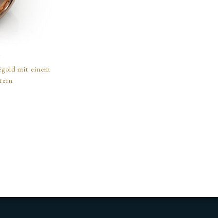
N
égold mit einem
tein