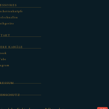
ESSOIRES
schettenknöpfe
elschnallen
eibgeräte
NTAKT
SERE KANÄLE
book
Tube
tagram
PRESSUM
TENSCHUTZ