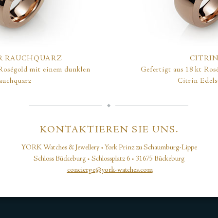
R RAUCHQUARZ
CITRI
 Roségold mit einem dunklen
Gefertigt aus 18 kt Ros
auchquarz
Citrin Edels
KONTAKTIEREN SIE UNS.
YORK Watches & Jewellery • York Prinz zu Schaumburg-Lippe
Schloss Bückeburg • Schlossplatz 6 • 31675 Bückeburg
concierge@york-watches.com