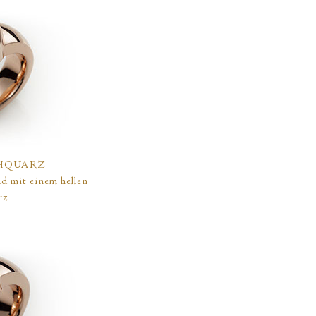
HQUARZ
ld mit einem hellen
rz