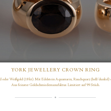
YORK JEWELLERY CROWN RING
d oder Weißgold (18 kt). Mit Edelstein Aquamarin, Rauchquarz (hell/dunkel) o
Aus feinster Goldschmiedemanufaktur. Limitiert auf 99 Stück.